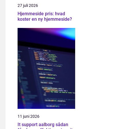
27 juli 2026
Hjemmeside pris: hvad
koster en ny hjemmeside?
11 juni 2026
It support aalborg sådan