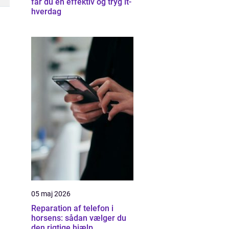
får du en effektiv og tryg it-
hverdag
05 maj 2026
Reparation af telefon i
horsens: sådan vælger du
den rigtige hjælp