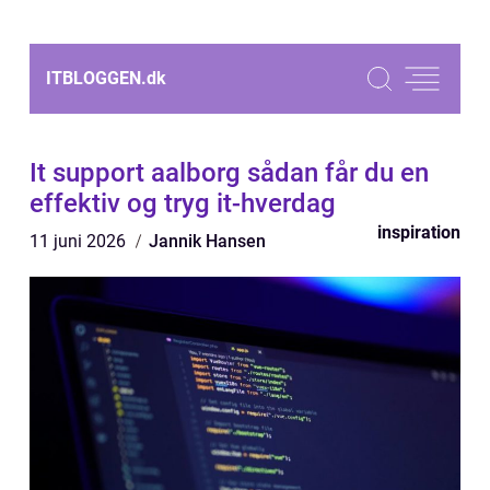
ITBLOGGEN.
dk
It support aalborg sådan får du en
effektiv og tryg it-hverdag
inspiration
11 juni 2026
Jannik Hansen