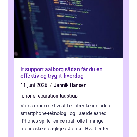
It support aalborg sådan får du en
effektiv og tryg it-hverdag
11 juni 2026
Jannik Hansen
iphone reparation taastrup
Vores moderne livsstil er utænkelige uden
smartphone-teknologi, og i særdeleshed
iPhones spiller en central rolle i mange
menneskers daglige gøremål. Hvad enten
det drejer sig om at holde forbindelsen...