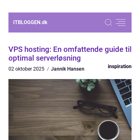
ITBLOGGEN.
dk
VPS hosting: En omfattende guide til
optimal serverløsning
inspiration
02 oktober 2025
Jannik Hansen