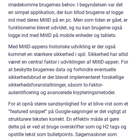
imødekomme brugernes behov. I begyndelsen var det
en simpel applikation, der kun tillod brugerne at logge
ind med deres MitID på en pc. Men som tiden er gået, er
funktionerne blevet udvidet, og nu kan brugerne også
logge ind med MitID på mobile enheder og tablets.
Med MitID-appens historiske udvikling er der også
kommet en stærkere sikkerhed i spil. Sikkerhed har altid
været en central faktor i udviklingen af MitID-appen. For
at beskytte brugernes data og forhindre eventuelle
sikkerhedsbrud er der blevet implementeret forskellige
sikkerhedsforanstaltninger, såsom to-faktor-
autentificering og avancerede krypteringsmetoder.
For at opnå større sandsynlighed for at blive vist som et
“featured snippet” på Google-søgninger er det vigtigt at
strukturere teksten korrekt. En effektiv måde at gøre
dette på er ved at bruge overskrifter som og H2 tags og
opstille tekst som bulletpoints. Søgemaskiner som