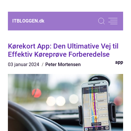
ITBLOGGEN.
dk
Kørekort App: Den Ultimative Vej til
Effektiv Køreprøve Forberedelse
app
03 januar 2024
Peter Mortensen