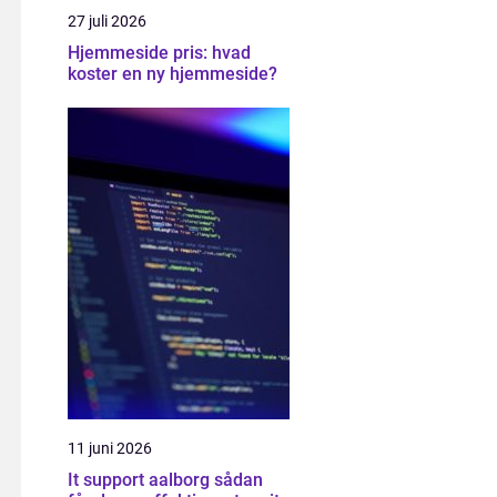
27 juli 2026
Hjemmeside pris: hvad
koster en ny hjemmeside?
11 juni 2026
It support aalborg sådan