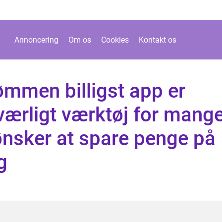
Annoncering
Om os
Cookies
Kontakt os
ømmen billigst app er
værligt værktøj for mang
ønsker at spare penge på
g