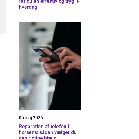
får du en effektiv og tryg it-
hverdag
05 maj 2026
Reparation af telefon i
horsens: sådan vælger du
den rigtige hjælp