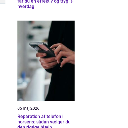
får du en effektiv og tryg it-
hverdag
05 maj 2026
Reparation af telefon i
horsens: sådan vælger du
den rigtige hjælp