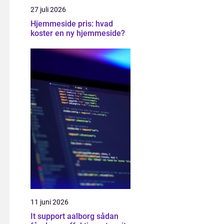
27 juli 2026
Hjemmeside pris: hvad
koster en ny hjemmeside?
11 juni 2026
It support aalborg sådan