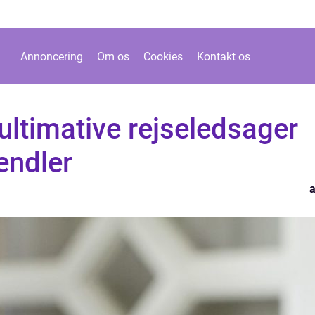
Annoncering
Om os
Cookies
Kontakt os
ltimative rejseledsager
endler