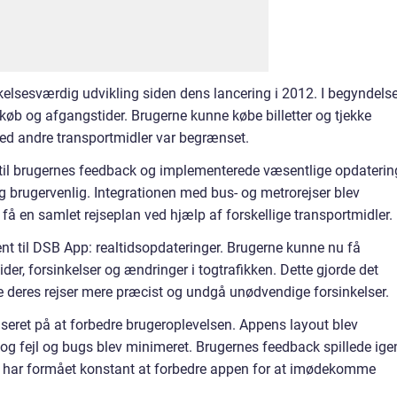
sesværdig udvikling siden dens lancering i 2012. I begyndels
køb og afgangstider. Brugerne kunne købe billetter og tjekke
ed andre transportmidler var begrænset.
B til brugernes feedback og implementerede væsentlige opdaterin
 brugervenlig. Integrationen med bus- og metrorejser blev
få en samlet rejseplan ved hjælp af forskellige transportmidler.
ement til DSB App: realtidsopdateringer. Brugerne kunne nu få
der, forsinkelser og ændringer i togtrafikken. Dette gjorde det
 deres rejser mere præcist og undgå unødvendige forsinkelser.
seret på at forbedre brugeroplevelsen. Appens layout blev
 og fejl og bugs blev minimeret. Brugernes feedback spillede ige
SB har formået konstant at forbedre appen for at imødekomme