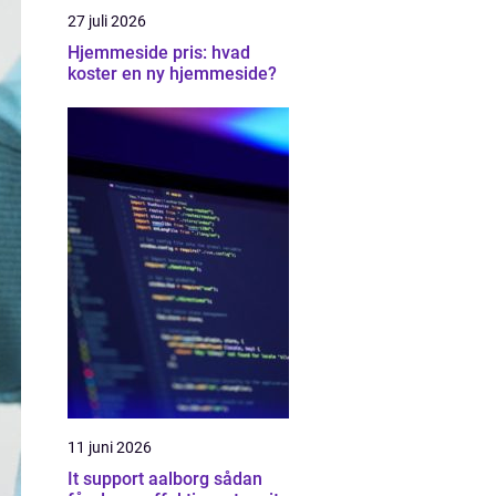
27 juli 2026
Hjemmeside pris: hvad
koster en ny hjemmeside?
11 juni 2026
It support aalborg sådan