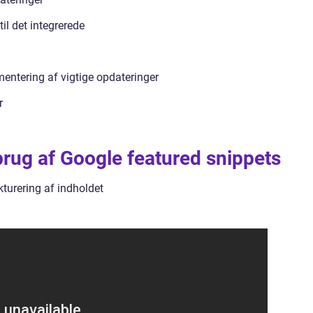
il det integrerede
mentering af vigtige opdateringer
r
rug af Google featured snippets
kturering af indholdet