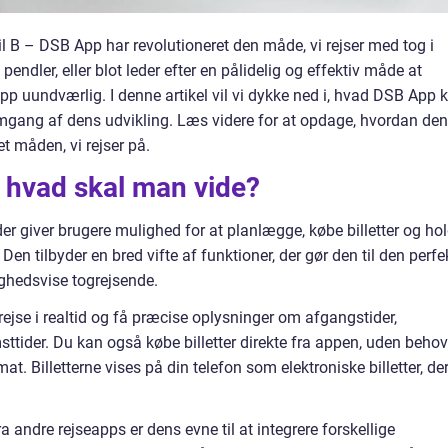
 til B – DSB App har revolutioneret den måde, vi rejser med tog i
ndler, eller blot leder efter en pålidelig og effektiv måde at
pp uundværlig. I denne artikel vil vi dykke ned i, hvad DSB App 
emgang af dens udvikling. Læs videre for at opdage, hvordan de
t måden, vi rejser på.
 hvad skal man vide?
der giver brugere mulighed for at planlægge, købe billetter og ho
Den tilbyder en bred vifte af funktioner, der gør den til den perfe
ighedsvise togrejsende.
se i realtid og få præcise oplysninger om afgangstider,
sttider. Du kan også købe billetter direkte fra appen, uden behov
omat. Billetterne vises på din telefon som elektroniske billetter, de
a andre rejseapps er dens evne til at integrere forskellige