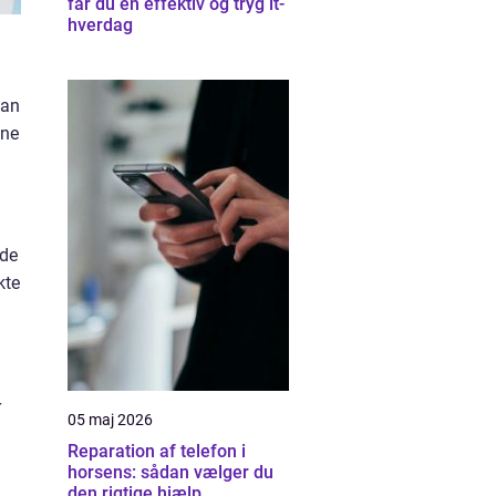
får du en effektiv og tryg it-
hverdag
kan
nne
lde
kte
r
05 maj 2026
Reparation af telefon i
horsens: sådan vælger du
den rigtige hjælp