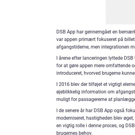
DSB App har gennemgået en bemærkel
var appen primært fokuseret på billet
afgangstiderne, men integrationen m
I årene efter lanceringen lyttede DS
for at gøre appen mere omfattende og
introduceret, hvorved brugerne kunne 
I 2016 blev der tilføjet et vigtigt el
øjeblikkelig information om afgangsti
muligt for passagererne at planlægge
I de senere år har DSB App også foku
moderniseret, hastigheden blev øget,
en vigtig rolle i denne proces, og D
brugernes behov.