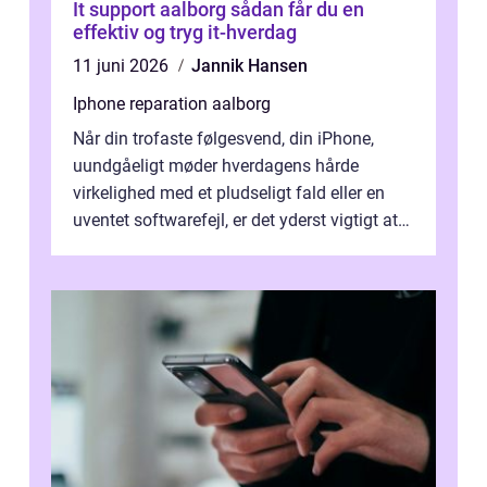
It support aalborg sådan får du en
effektiv og tryg it-hverdag
11 juni 2026
Jannik Hansen
Iphone reparation aalborg
Når din trofaste følgesvend, din iPhone,
uundgåeligt møder hverdagens hårde
virkelighed med et pludseligt fald eller en
uventet softwarefejl, er det yderst vigtigt at
v...