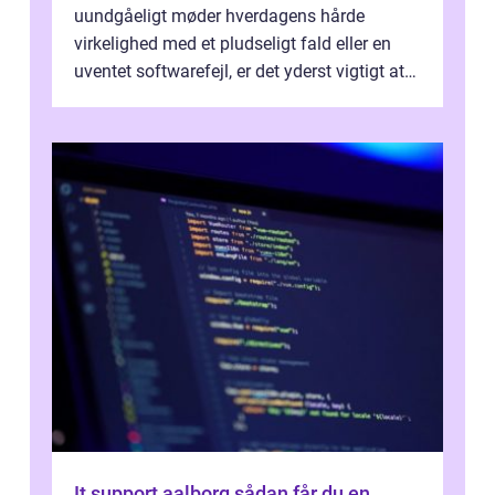
uundgåeligt møder hverdagens hårde
virkelighed med et pludseligt fald eller en
uventet softwarefejl, er det yderst vigtigt at
v...
It support aalborg sådan får du en