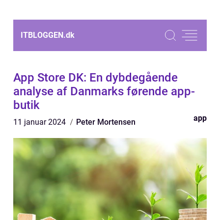
ITBLOGGEN.
dk
App Store DK: En dybdegående
analyse af Danmarks førende app-
butik
app
11 januar 2024
Peter Mortensen