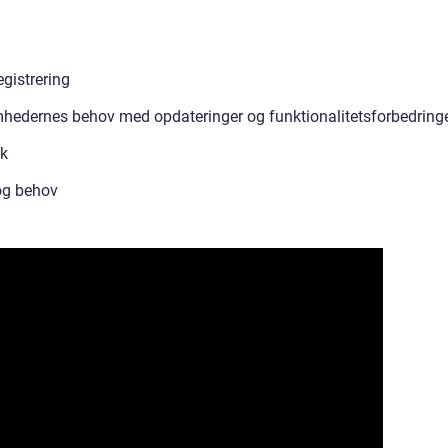
egistrering
edernes behov med opdateringer og funktionalitetsforbedring
ck
 og behov