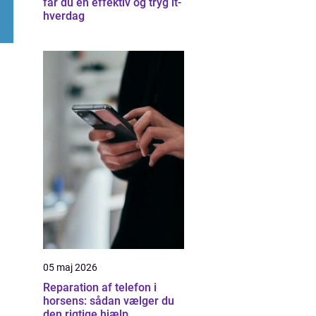
får du en effektiv og tryg it-
hverdag
05 maj 2026
Reparation af telefon i
horsens: sådan vælger du
den rigtige hjælp