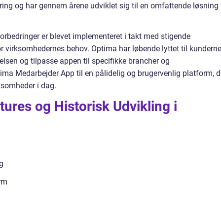
ering og har gennem årene udviklet sig til en omfattende løsning t
forbedringer er blevet implementeret i takt med stigende
or virksomhedernes behov. Optima har løbende lyttet til kundern
lsen og tilpasse appen til specifikke brancher og
ima Medarbejder App til en pålidelig og brugervenlig platform, d
ksomheder i dag.
res og Historisk Udvikling i
g
rm