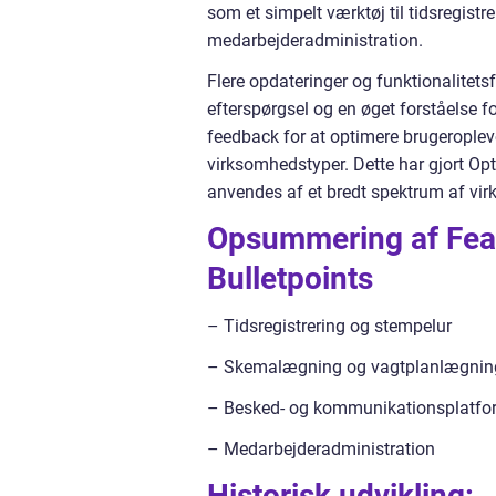
som et simpelt værktøj til tidsregistr
medarbejderadministration.
Flere opdateringer og funktionalitets
efterspørgsel og en øget forståelse f
feedback for at optimere brugeropleve
virksomhedstyper. Dette har gjort Opt
anvendes af et bredt spektrum af vir
Opsummering af Featu
Bulletpoints
– Tidsregistrering og stempelur
– Skemalægning og vagtplanlægnin
– Besked- og kommunikationsplatfo
– Medarbejderadministration
Historisk udvikling: