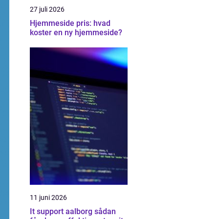
27 juli 2026
Hjemmeside pris: hvad
koster en ny hjemmeside?
11 juni 2026
It support aalborg sådan