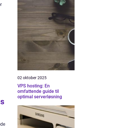
r
02 oktober 2025
VPS hosting: En
omfattende guide til
optimal serverløsning
ns
ede